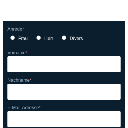
all fields with (
*
) are required
*
Anrede
Frau
Herr
Divers
*
Vorname
*
Nachname
*
E-Mail-Adresse